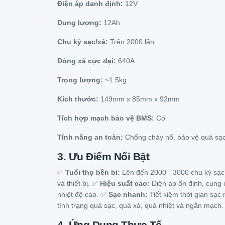
Điện áp danh định:
12V
Dung lượng:
12Ah
Chu kỳ sạc/xả:
Trên 2000 lần
Dòng xả cực đại:
640A
Trọng lượng:
~1.5kg
Kích thước:
149mm x 85mm x 92mm
Tích hợp mạch bảo vệ BMS:
Có
Tính năng an toàn:
Chống cháy nổ, bảo vệ quá sạc
3. Ưu Điểm Nổi Bật
✅
Tuổi thọ bền bỉ:
Lên đến 2000 - 3000 chu kỳ sạc, 
và thiết bị. ✅
Hiệu suất cao:
Điện áp ổn định, cung
nhiệt độ cao. ✅
Sạc nhanh:
Tiết kiệm thời gian sạ
tình trạng quá sạc, quá xả, quá nhiệt và ngắn mạch.
4. Ứng Dụng Thực Tế