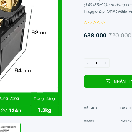
(149x85x92)mm dùng ch
Piaggio Zip;
SYM:
Attila V
638.000
720.000
NHẮN TI
Mã SKU
BAY00
Model
ZM12V