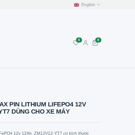
English
unread messages
unread messages
0
0
X PIN LITHIUM LIFEPO4 12V
-YT7 DÙNG CHO XE MÁY
 LiFePO4 12v 12Ah, ZM12V12-YT7
có kích thước