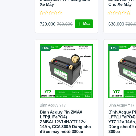
Xe Máy
Cho Xe Máy
729.000
780.000
638.000
720.
Mua
14%
17%
Bình Acquy YT7
Bình Acquy YT7
Bình Acquy Pin ZMAX
Bình Acquy P
LFP(LiFePO4)
LFP(LiFePO4)
ZMBAL12V14H-YT7 12v
YT7 12v 14Ah
14Ah, CCA 360A Dùng cho
Dùng cho đề 
đề xe máy môtô 300cc
300cc