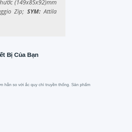
 thước (149x85x92)mm
ggio Zip;
SYM:
Attila
ết Bị Của Bạn
hơn hẳn so với ắc quy chì truyền thống. Sản phẩm