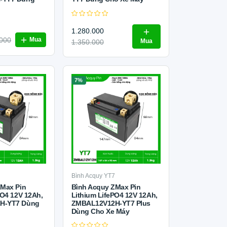
1.280.000
000
Mua
Mua
1.350.000
7%
7
Bình Acquy YT7
ZMax Pin
Bình Acquy ZMax Pin
PO4 12V 12Ah,
Lithium LifePO4 12V 12Ah,
H-YT7 Dùng
ZMBAL12V12H-YT7 Plus
Dùng Cho Xe Máy