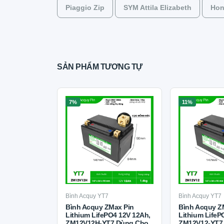
Piaggio Zip
SYM Attila Elizabeth
Hon
SẢN PHẨM TƯƠNG TỰ
7%
11%
Bình Acquy YT7
Bình Acquy YT7
Bình Acquy ZMax Pin
Bình Acquy Z
Lithium LifePO4 12V 12Ah,
Lithium LifeP
ZM12V12H-YT7 Dùng Cho
ZM12V12-YT7 