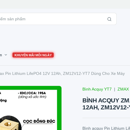
m
KHUYẾN MÃI MỖI NGÀY
ax Pin Lithium LifePO4 12V 12Ah, ZM12V12-YT7 Dùng Cho Xe Máy
Bình Acquy YT7
|
ZMAX
BÌNH ACQUY ZMA
12AH, ZM12V12
Bình acquy Pin Lithium