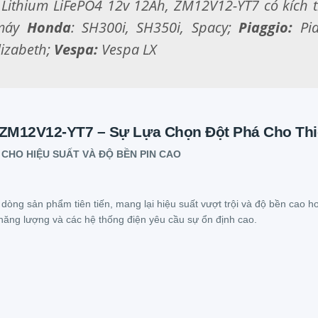
 Lithium LiFePO4 12v 12Ah, ZM12V12-YT7
có kích
 máy
Honda
: SH300i, SH350i, Spacy;
Piaggio:
Pia
Elizabeth;
Vespa:
Vespa LX
 ZM12V12-YT7 – Sự Lựa Chọn Đột Phá Cho Thi
CHO HIỆU SUẤT VÀ ĐỘ BỀN PIN CAO
 dòng sản phẩm tiên tiến, mang lại hiệu suất vượt trội và độ bền cao 
ữ năng lượng và các hệ thống điện yêu cầu sự ổn định cao.