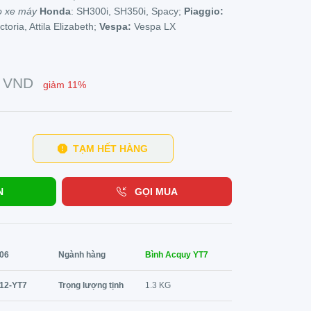
o xe máy
Honda
: SH300i, SH350i, Spacy;
Piaggio:
ictoria, Attila Elizabeth;
Vespa:
Vespa LX
VND
giảm 11%
TẠM HẾT HÀNG
N
GỌI MUA
06
Ngành hàng
Bình Acquy YT7
12-YT7
Trọng lượng tịnh
1.3 KG