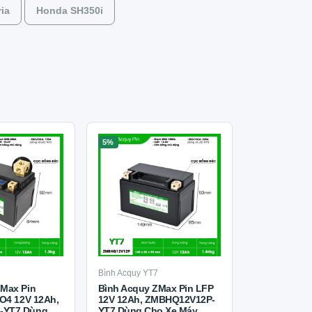
ria
Honda SH350i
5%
7
Bình Acquy YT7
ZMax Pin
Bình Acquy ZMax Pin LFP
PO4 12V 12Ah,
12V 12Ah, ZMBHQ12V12P-
-YT7 Dùng
YT7 Dùng Cho Xe Máy