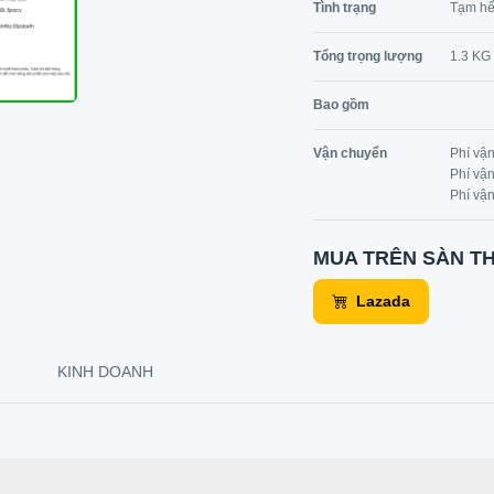
Tình trạng
Tạm hế
Tổng trọng lượng
1.3 KG
Bao gồm
Vận chuyển
Phí vậ
Phí vậ
Phí vậ
MUA TRÊN SÀN T
Lazada
KINH DOANH