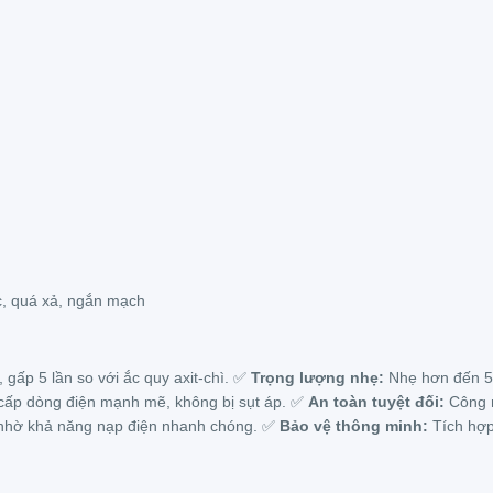
, quá xả, ngắn mạch
gấp 5 lần so với ắc quy axit-chì. ✅
Trọng lượng nhẹ:
Nhẹ hơn đến 50
 cấp dòng điện mạnh mẽ, không bị sụt áp. ✅
An toàn tuyệt đối:
Công n
c nhờ khả năng nạp điện nhanh chóng. ✅
Bảo vệ thông minh:
Tích hợp