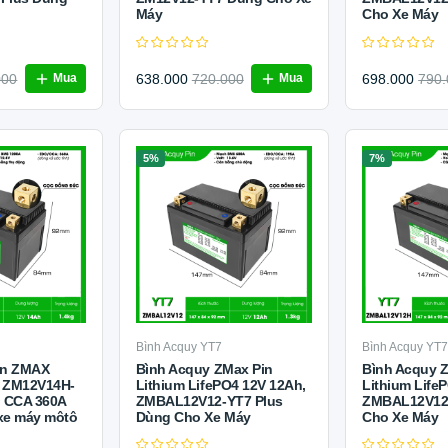
Máy
Cho Xe Máy
000
638.000
720.000
698.000
790.
Mua
Mua
5%
7%
Bình Acquy YT7
Bình Acquy YT
in ZMAX
Bình Acquy ZMax Pin
Bình Acquy 
 ZM12V14H-
Lithium LifePO4 12V 12Ah,
Lithium Life
, CCA 360A
ZMBAL12V12-YT7 Plus
ZMBAL12V12
xe máy môtô
Dùng Cho Xe Máy
Cho Xe Máy