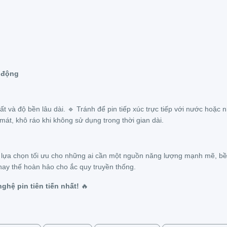
 động
và độ bền lâu dài. 🔹 Tránh để pin tiếp xúc trực tiếp với nước hoặc nh
mát, khô ráo khi không sử dụng trong thời gian dài.
 lựa chọn tối ưu cho những ai cần một nguồn năng lượng mạnh mẽ, bền b
hay thế hoàn hảo cho ắc quy truyền thống.
hệ pin tiên tiến nhất!
🔥