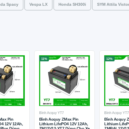
da Spacy
Vespa LX
Honda SH300i
SYM Attila Victo
11%
12%
Bình Acquy YT7
Bình Acquy YT
Max Pin
Bình Acquy ZMax Pin
Bình Acquy 
O4 12V 12Ah,
Lithium LifePO4 12V 12Ah,
Lithium Life
Plus Dùng
ZM12V12-YT7 Dùng Cho Xe
ZMBAL12V12