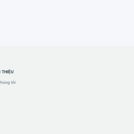
I THIỆU
húng tôi