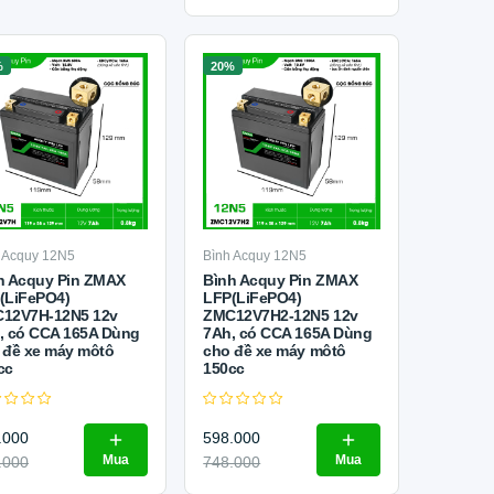
%
20%
 Acquy 12N5
Bình Acquy 12N5
h Acquy Pin ZMAX
Bình Acquy Pin ZMAX
(LiFePO4)
LFP(LiFePO4)
12V7H-12N5 12v
ZMC12V7H2-12N5 12v
, có CCA 165A Dùng
7Ah, có CCA 165A Dùng
 đề xe máy môtô
cho đề xe máy môtô
cc
150cc
.000
598.000
Mua
Mua
.000
748.000