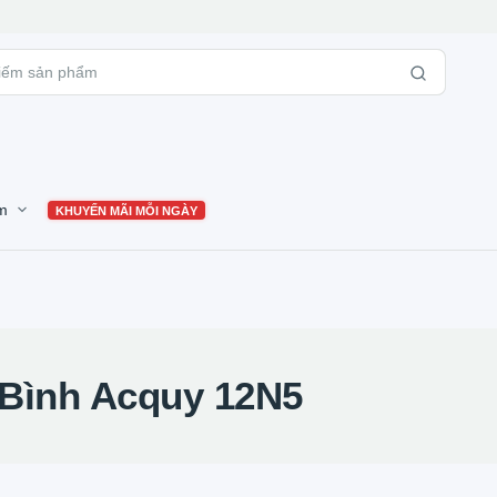
m
KHUYẾN MÃI MỖI NGÀY
Bình Acquy 12N5