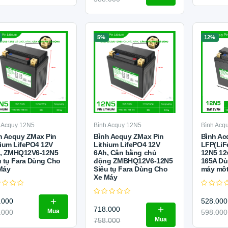
5%
12%
 Acquy 12N5
Bình Acquy 12N5
Bình Acq
h Acquy ZMax Pin
Bình Acquy ZMax Pin
Bình Ac
hium LifePO4 12V
Lithium LifePO4 12V
LFP(LiF
, ZMHQ12V6-12N5
6Ah, Cân bằng chủ
12N5 12
u tụ Fara Dùng Cho
động ZMBHQ12V6-12N5
165A Dù
Máy
Siêu tụ Fara Dùng Cho
máy môt
Xe Máy
.000
528.000
718.000
Mua
.000
598.000
Mua
758.000