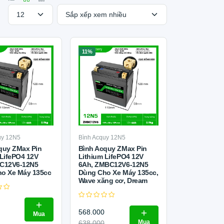
11%
uy 12N5
Bình Acquy 12N5
quy ZMax Pin
Bình Acquy ZMax Pin
 LifePO4 12V
Lithium LifePO4 12V
C12V6-12N5
6Ah, ZMBC12V6-12N5
o Xe Máy 135cc
Dùng Cho Xe Máy 135cc,
Wave xăng cơ, Dream
568.000
Mua
Mua
638.000