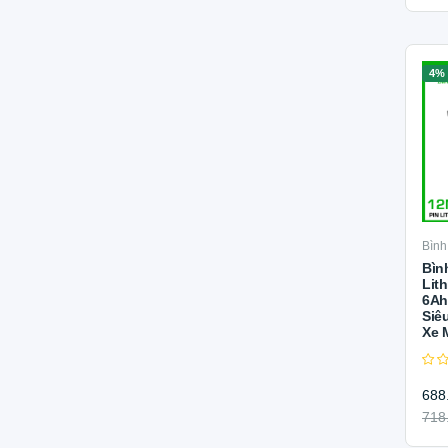
4%
Bình
Bìn
Lit
6Ah
Siê
Xe 
688
718