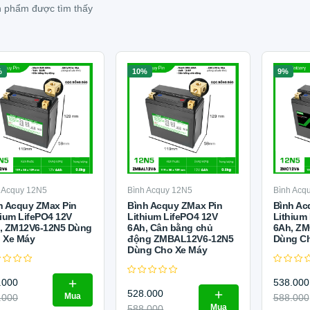
 phẩm được tìm thấy
%
10%
9%
 Acquy 12N5
Bình Acquy 12N5
Bình Acq
h Acquy ZMax Pin
Bình Acquy ZMax Pin
Bình Ac
hium LifePO4 12V
Lithium LifePO4 12V
Lithium
, ZM12V6-12N5 Dùng
6Ah, Cân bằng chủ
6Ah, ZM
 Xe Máy
động ZMBAL12V6-12N5
Dùng Ch
Dùng Cho Xe Máy
.000
538.000
528.000
Mua
.000
588.000
Mua
588.000