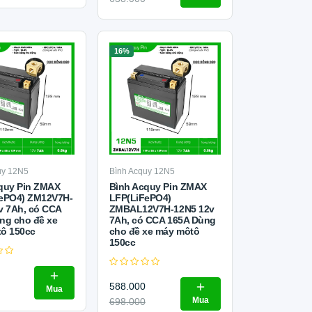
16%
uy 12N5
Bình Acquy 12N5
quy Pin ZMAX
Bình Acquy Pin ZMAX
ePO4) ZM12V7H-
LFP(LiFePO4)
v 7Ah, có CCA
ZMBAL12V7H-12N5 12v
ng cho đề xe
7Ah, có CCA 165A Dùng
ô 150cc
cho đề xe máy môtô
150cc
588.000
Mua
Mua
698.000