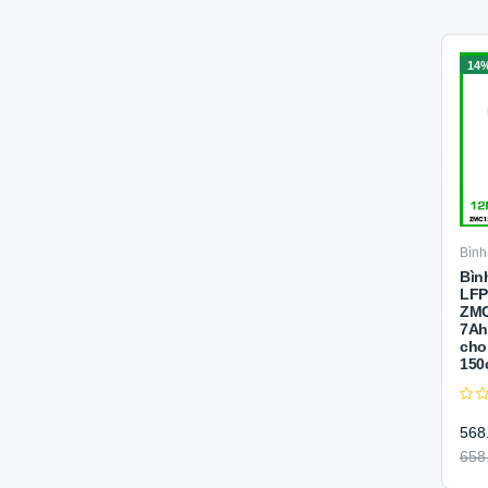
14
Bình
Bìn
LFP
ZMC
7Ah
cho
150
568
658