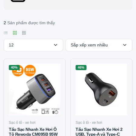
2
Sản phẩm được tìm thấy
40%
46%
Sạc ô tô - xe hơi
Sạc ô tô - xe hơi
Tẩu Sạc Nhanh Xe Hơi Ô
Tẩu Sạc Nhanh Xe Hơi 2
Tô Rewoda CM095B 95W
USB, Type-A và Type-C